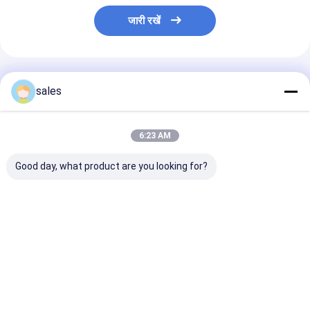
जारी रखें
अनुशंसित उत्पाद
sales
6:23 AM
Good day, what product are you looking for?
बहुरंगी पीपी खोखले बोर्ड पीपी
अनुकूलित आकार टर्नओवर
स्टैकेबल पीपी सॉलिड
प्लास्टिक नालीदार प्लास्टिक
बॉक्स स्टैकेबल पिक बिन
प्लास्टिक बॉक्स टिक
फर्श सुरक्षा शीट
प्लास्टिक वेयरहाउस पार्ट्स
पर्यावरण के अनुकूल 
बॉक्स साइन बोर्ड आसान
पहचान के लिए
सबसे अच्छी कीमत
सबसे अच्छी कीमत
सबसे अच्छी 