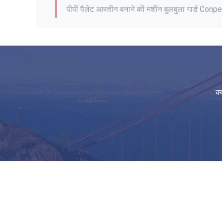
पीपी पैलेट आस्तीन बनाने की मशीन बुलबुला गार्ड Conpea
सी रोसेलिंकेड फोम पीपी कोरगेटेड बोर्ड स्पनबॉन्ड लैमिने
अकोयबर्ड बबल स्ट्रक्चर पॉलीप्रोपाइलीन हनीकॉम्ब शीट्
सफेद कोरोना कोरोप्लास्ट प्रिंटिंग 4x8 पीपी खोखले बोर्ड
कोरिबोर्ड फ्लोर प्रोटेक्शन पीपी खोखला बोर्ड 2400x12
3 मिमी पीपी खोखले कोर बोर्ड
क्
10 मिमी पीपी खोखले बोर्ड
2mm3mm 4mm सिंगल फेस पॉलीथीन नालीदार शीट
फर्श संरक्षण टुकड़े टुकड़े में पॉलीथीन नालीदार शीट