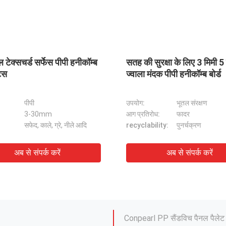
ब
सतह की सुरक्षा के लिए 3 मिमी 5 मिमी
पुन: प्रयोज्य
ज्वाला मंदक पीपी हनीकॉम्ब बोर्ड
छत्ते बोर्ड
उपयोग:
भूतल संरक्षण
सामग्री:
आग प्रतिरोध:
फादर
मोटाई:
recyclability:
पुनर्चक्रण
रंग:
पीपी पॉलीप्रोपाइलीन नालीदार प्लास
अब से संपर्क करें
अ
पुनर्चक्रण अपशिष्ट बिन तह पीपी ना
ट्री रैप सिंगल फेसेड पॉलीइथिलीन क
फ्लोर प्रोटेक्शन 3 मिमी पॉलीप्रोपाइली
Conpearl PP सैंडविच पैनल पैलेट 