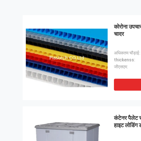
कोरोना उपचार
चादर
अधिकतम चौड़ाई:
thickenss:
जीएसएम:
कंटेनर पैलेट 
हाइट लोडिंग 