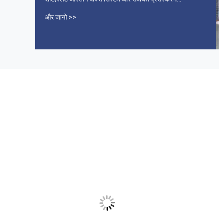
मशीनेंस्वामित्व और संचालितझोंगचेंग (किंगदाओ) न्यू मटेरियल कंपनी
और जानो >>
लिमिटेड2014 के बाद से, पीपीपी ...