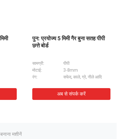
 5 मिमी गैर बुना सतह पीपी
पैलेट पैक बॉक्स THERMHEX सैंडव
पीपी हनीकॉम्ब बोर्ड
पीपी
सामग्री:
पीपी
3-8mm
मोटाई:
3-30mm
सफेद, काले, ग्रे, नीले आदि
रंग:
सफेद, काले, ग्रे, नीले आदि
्टिक पैलेट डिवाइडर
ब से संपर्क करें
अब से संपर्क करें
लीदार बॉक्स
ॉरस्पेटेड शीट
न फ्लेवर्ड बोर्ड
बनाना मशीनें