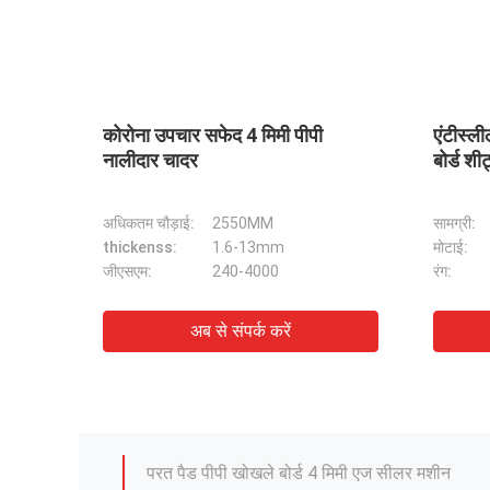
सफेद 4 मिमी पीपी
एंटीस्लील टेक्सचर्ड सर्फेस पीपी हनीकॉम्
बोर्ड शीट्स
2550MM
सामग्री:
पीपी
1.6-13mm
मोटाई:
3-30mm
240-4000
रंग:
सफेद, काले, ग्रे, नीले आदि
3 मिमी पीपी खोखले कोर बोर्ड
 से संपर्क करें
अब से संपर्क करें
10 मिमी पीपी खोखले बोर्ड
2mm3mm 4mm सिंगल फेस पॉलीथीन नालीदार शीट
फर्श संरक्षण टुकड़े टुकड़े में पॉलीथीन नालीदार शीट
परत पैड पीपी खोखले बोर्ड 4 मिमी एज सीलर मशीन