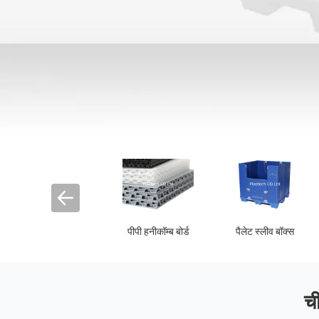
्ड
पैलेट स्लीव बॉक्स
पीपी नालीदार बोर्ड
एज सीलिंग मशी
ची