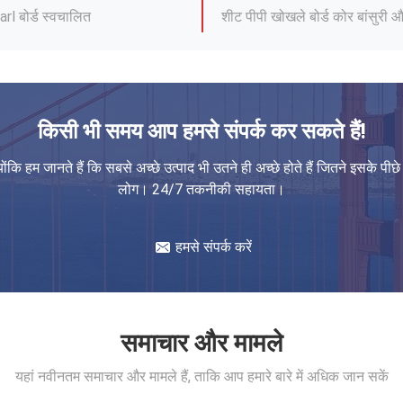
rl बोर्ड स्वचालित
शीट पीपी खोखले बोर्ड कोर बांसुरी औ
शन कोरोप्लास्ट 3 मिमी 4 मिमी
एच लाइन प्रोफाइल नालीदार पॉलीप्र
स 4 मिमी 5 मिमी
पैकेजिंग ईएसडी पॉलीप्रोपाइलीन कोरि
ब्लू राउंड कॉर्नर फायरप्रूफ पुनर्नव
किसी भी समय आप हमसे संपर्क कर सकते हैं!
00 2 मिमी 3 मिमी 4 मिमी
टेम्पलेट पीपी खोखले बोर्ड ड्राइंग पा
पीपी पॉलीप्रोपाइलीन नालीदार प्लास
योंकि हम जानते हैं कि सबसे अच्छे उत्पाद भी उतने ही अच्छे होते हैं जितने इसके पीछे
लोग। 24/7 तकनीकी सहायता।
पुनर्चक्रण अपशिष्ट बिन तह पीपी ना
ट्री रैप सिंगल फेसेड पॉलीइथिलीन क
हमसे संपर्क करें
फ्लोर प्रोटेक्शन 3 मिमी पॉलीप्रोपाइली
समाचार और मामले
यहां नवीनतम समाचार और मामले हैं, ताकि आप हमारे बारे में अधिक जान सकें